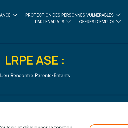
FANCE
PROTECTION DES PERSONNES VULNERABLES
PARTENARIATS
OFFRES D’EMPLOI
LRPE ASE :
L
ieu
R
encontre
P
arents-
E
nfants
outenir et développer la fonction