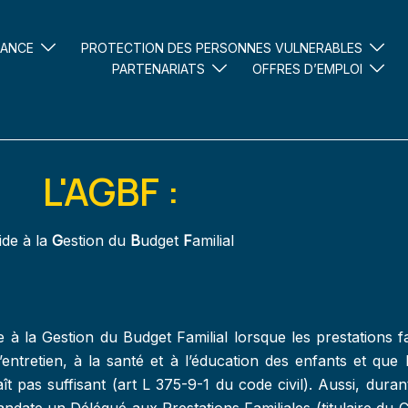
FANCE
PROTECTION DES PERSONNES VULNERABLES
PARTENARIATS
OFFRES D’EMPLOI
L'AGBF :
ide à la
G
estion du
B
udget
F
amilial
à la Gestion du Budget Familial lorsque les prestations f
’entretien, à la santé et à l’éducation des enfants et q
t pas suffisant (art L 375-9-1 du code civil). Aussi, duran
ndate un Délégué aux Prestations Familiales (titulaire du CN